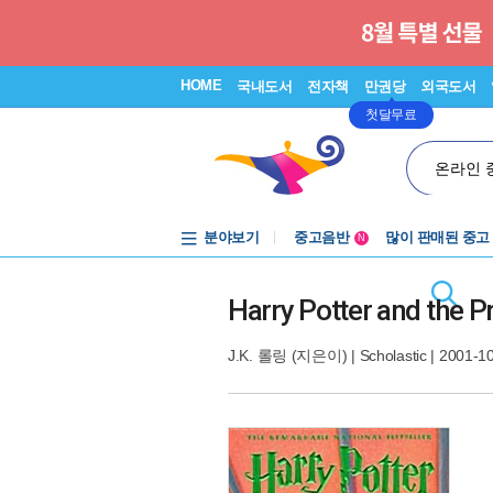
HOME
국내도서
전자책
만권당
외국도서
첫달무료
온라인 
분야보기
중고음반
많이 판매된 중고
N
1천원부터
중고음반
Harry Potter and the P
J.K. 롤링
(지은이) |
Scholastic
| 2001-1