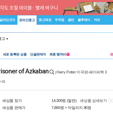
알라딘굿즈
중고매장
우주점
음반
블루레이
커피
온라인중고
중고
새로 등록된 상품
단골판매자
최종 땡처리
N
risoner of Azkaban
Harry Potter 미국판-페이퍼백 3
|
0-01
새상품 정가
14,300원 (절판)
새상품 상세보기
새상품 판매가
7,860원 + 마일리지 80원