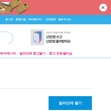
로그인
회원가입
마이페이지
고객센터
장바구니
(0)
판매자매니저
알라딘에 중고팔기
중고 전문셀러샵
알라딘에 팔기