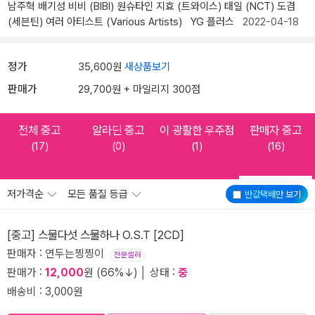
남주혁
배기성
비비 (BIBI)
원슈타인
지효 (트와이스)
태일 (NCT)
도겸
(세븐틴)
여러 아티스트 (Various Artists)
YG 플러스
2022-04-18
정가
35,600원
새상품보기
판매가
29,700원 + 마일리지 300점
전체 중고
알라딘 중고
이 광활한 우주점
판매자 중고
(17)
(0)
(1)
(16)
저가격순
모든 품질 등급
반값택배
만 보기
[중고] 스물다섯 스물하나 O.S.T [2CD]
판매자 : 연두는찡찡이
전문셀러
판매가 :
12,000
원 (66%↓) │ 상태 :
중
배송비 : 3,000원