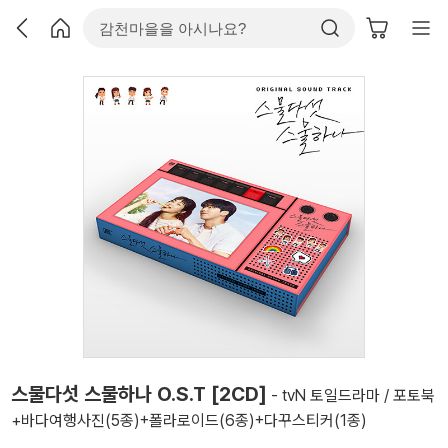
스물다섯 스물하나 O.S.T [2CD]
- tvN 토일드라마 / 포토북
+바다여행사진(5종)+폴라로이드(6종)+다꾸스티커(1종)