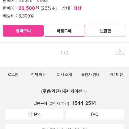
판매자 : arsterb
실버셀러
판매가 :
26,500
원 (26%↓) │ 상태 :
최상
배송비 : 3,300원
장바구니
바로구매
보관함
1 / 2
로그인
전체 메뉴
회사 소개
출판사 안내
PC 버전
(주)알라딘커뮤니케이션
1544-2514
일반문의 (발신자 부담)
1:1 문의
FAQ