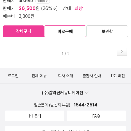
판매자 : arsterb
실버셀러
판매가 :
26,500
원 (26%↓) │ 상태 :
최상
배송비 : 3,300원
장바구니
바로구매
보관함
1 / 2
로그인
전체 메뉴
회사 소개
출판사 안내
PC 버전
(주)알라딘커뮤니케이션
1544-2514
일반문의 (발신자 부담)
1:1 문의
FAQ