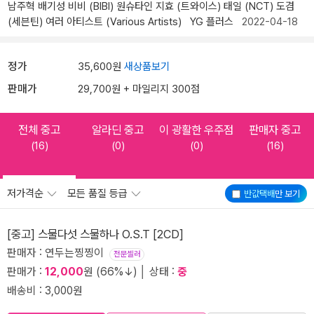
남주혁
배기성
비비 (BIBI)
원슈타인
지효 (트와이스)
태일 (NCT)
도겸
(세븐틴)
여러 아티스트 (Various Artists)
YG 플러스
2022-04-18
정가
35,600원
새상품보기
판매가
29,700원 + 마일리지 300점
전체 중고
알라딘 중고
이 광활한 우주점
판매자 중고
(16)
(0)
(0)
(16)
저가격순
모든 품질 등급
반값택배
만 보기
[중고] 스물다섯 스물하나 O.S.T [2CD]
판매자 : 연두는찡찡이
전문셀러
판매가 :
12,000
원 (66%↓) │ 상태 :
중
배송비 : 3,000원