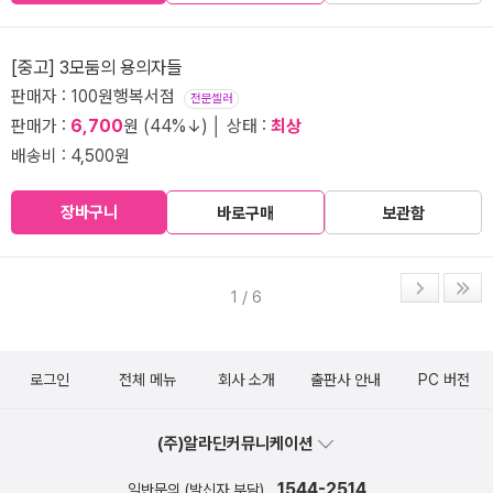
[중고] 3모둠의 용의자들
판매자 : 100원행복서점
전문셀러
판매가 :
6,700
원 (44%↓) │ 상태 :
최상
배송비 : 4,500원
장바구니
바로구매
보관함
1 / 6
로그인
전체 메뉴
회사 소개
출판사 안내
PC 버전
(주)알라딘커뮤니케이션
1544-2514
일반문의 (발신자 부담)