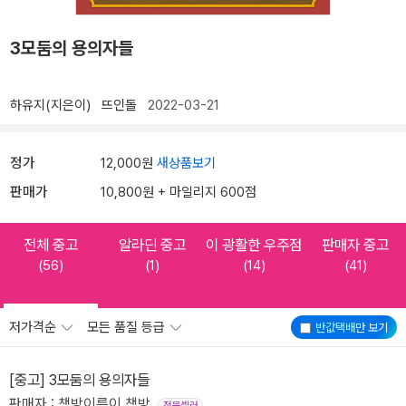
3모둠의 용의자들
하유지(지은이)
뜨인돌
2022-03-21
정가
12,000원
새상품보기
판매가
10,800원 + 마일리지 600점
전체 중고
알라딘 중고
이 광활한 우주점
판매자 중고
(56)
(1)
(14)
(41)
저가격순
모든 품질 등급
반값택배
만 보기
[중고] 3모둠의 용의자들
판매자 : 책방이름이 책방
전문셀러