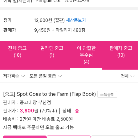
에릭 힐(지은이)
Penguin U.K
2001-04-26
정가
12,600원 (절판)
새상품보기
판매가
9,450원 + 마일리지 480점
전체 중고
알라딘 중고
이 광활한
판매자 중고
우주점
(18)
(1)
(13)
(4)
저가격순
모든 품질 등급
전체
[중고] Spot Goes to the Farm (Flap Book)
소득공제
판매자 :
중고매장 부천점
판매가 :
3,800
원 (70%↓) │ 상태 :
중
배송비 : 2만원 미만 배송료 2,500원
지금
택배
로 주문하면
오늘
출고 가능