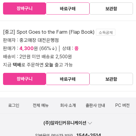
장바구니
바로구매
보관함
[중고] Spot Goes to the Farm (Flap Book)
소득공제
판매자 :
중고매장 대전은행점
판매가 :
4,300
원 (66%↓) │ 상태 :
중
배송비 : 2만원 미만 배송료 2,500원
지금
택배
로 주문하면
오늘
출고 가능
장바구니
바로구매
보관함
로그인
전체 메뉴
회사 소개
출판사 안내
PC 버전
(주)알라딘커뮤니케이션
1544-2514
일반문의 (발신자 부담)