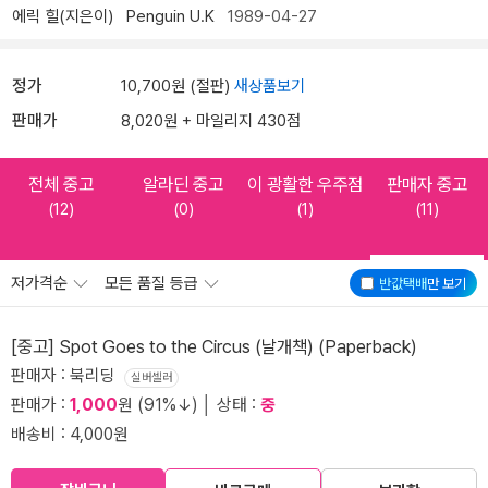
에릭 힐(지은이)
Penguin U.K
1989-04-27
정가
10,700원 (절판)
새상품보기
판매가
8,020원 + 마일리지 430점
전체 중고
알라딘 중고
이 광활한 우주점
판매자 중고
(12)
(0)
(1)
(11)
저가격순
모든 품질 등급
반값택배
만 보기
[중고] Spot Goes to the Circus (날개책) (Paperback)
판매자 : 북리딩
실버셀러
판매가 :
1,000
원 (91%↓) │ 상태 :
중
배송비 : 4,000원