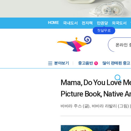
HOME
국내도서
전자책
만권당
외국도서
첫달무료
온라인 
분야보기
중고음반
많이 판매된 중고
N
1천원부터
중고음반
Mama, Do You Love Me?
Picture Book, Native A
바바라 주스
(글),
바바라 라발리
(그림) 