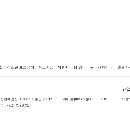
침
청소년 보호정책
중고매장
제휴·마케팅 안내
판매자 매니저
출판사
고객
신판매업신고 2003-서울중구-01520
이메일 privacy@aladin.co.kr
서울시
구 서소문로 89-31