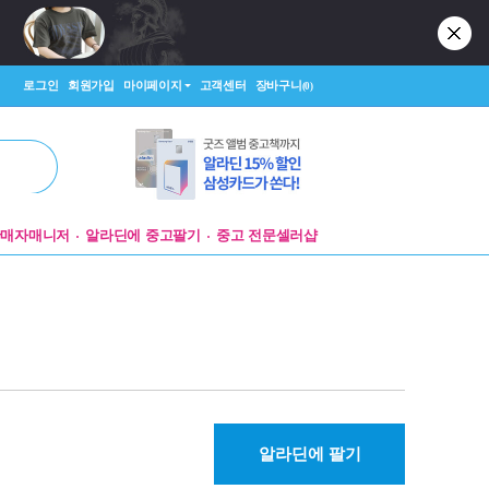
로그인
회원가입
마이페이지
고객센터
장바구니
(0)
판매자매니저
알라딘에 중고팔기
중고 전문셀러샵
알라딘에 팔기