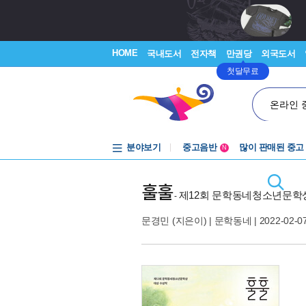
HOME
국내도서
전자책
만권당
외국도서
첫달무료
온라인 
분야보기
중고음반
많이 판매된 중고
N
1천원부터
중고음반
훌훌
제12회 문학동네청소년문학
-
문경민
(지은이) |
문학동네
| 2022-02-0