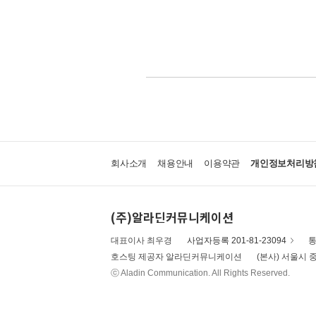
회사소개
채용안내
이용약관
개인정보처리방
(주)알라딘커뮤니케이션
대표이사 최우경
사업자등록 201-81-23094
통
호스팅 제공자 알라딘커뮤니케이션
(본사) 서울시 중
ⓒ Aladin Communication. All Rights Reserved.