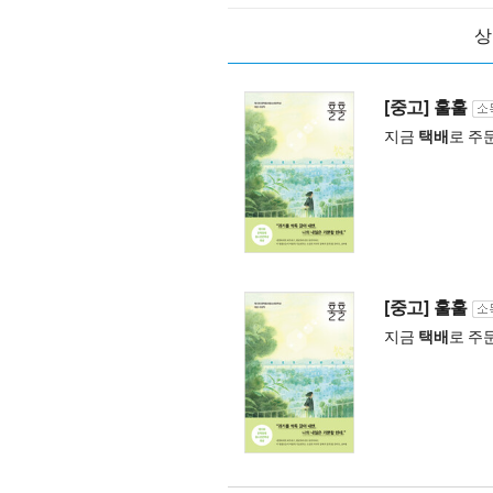
상
[중고] 훌훌
지금
택배
로 주
[중고] 훌훌
지금
택배
로 주