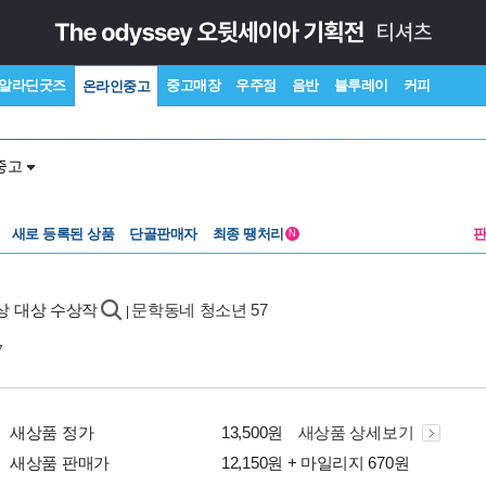
알라딘굿즈
중고매장
우주점
음반
블루레이
커피
온라인중고
중고
새로 등록된 상품
단골판매자
최종 땡처리
N
상 대상 수상작
문학동네 청소년 57
|
7
새상품 정가
13,500원
새상품 상세보기
새상품 판매가
12,150원 + 마일리지 670원