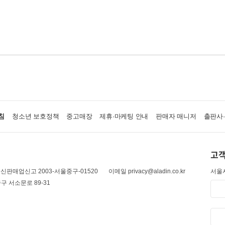
침
청소년 보호정책
중고매장
제휴·마케팅 안내
판매자 매니저
출판사
고객
신판매업신고 2003-서울중구-01520
이메일 privacy@aladin.co.kr
서울시
구 서소문로 89-31