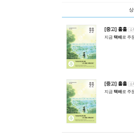
상
[중고] 훌훌
지금
택배
로 주
[중고] 훌훌
지금
택배
로 주