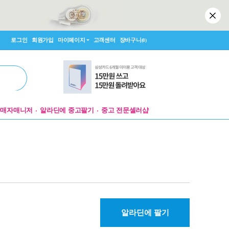
로그인
회원가입
마이페이지
고객센터
장바구니
(0)
판매자매니저
알라딘에 중고팔기
중고 전문셀러샵
알라딘에 팔기