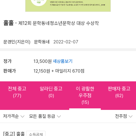
훌훌
- 제12회 문학동네청소년문학상 대상 수상작
문경민(지은이)
문학동네
2022-02-07
정가
13,500원
새상품보기
판매가
12,150원 + 마일리지 670점
전체 중고
알라딘 중고
이 광활한
판매자 중고
우주점
(77)
(0)
(62)
(15)
저가격순
모든 품질 등급
전주점
[중고] 훌훌
소득공제