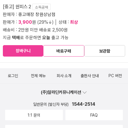
[중고] 원피스 2
소득공제
판매자 :
중고매장 창원상남점
판매가 :
3,900
원 (29%↓) │ 상태 :
최상
배송비 : 2만원 미만 배송료 2,500원
지금
택배
로 주문하면
오늘
출고 가능
장바구니
바로구매
보관함
로그인
전체 메뉴
회사 소개
출판사 안내
PC 버전
(주)알라딘커뮤니케이션
1544-2514
일반문의 (발신자 부담)
1:1 문의
FAQ