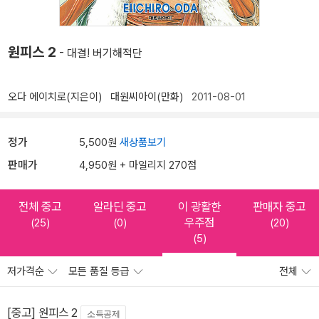
원피스 2
- 대결! 버기해적단
오다 에이치로(지은이)
대원씨아이(만화)
2011-08-01
정가
5,500원
새상품보기
판매가
4,950원 + 마일리지 270점
전체 중고
알라딘 중고
이 광활한
판매자 중고
우주점
(25)
(0)
(20)
(5)
저가격순
모든 품질 등급
전체
[중고] 원피스 2
소득공제