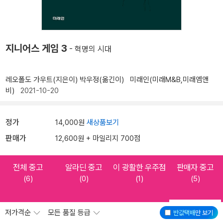
지니어스 게임 3
- 혁명의 시대
레오폴도 가우트(지은이)
박우정(옮긴이)
미래인(미래M&B,미래엠앤
비)
2021-10-20
정가
14,000원
새상품보기
판매가
12,600원 + 마일리지 700점
전체 중고
알라딘 중고
이 광활한 우주점
판매자 중고
(6)
(0)
(1)
(5)
저가격순
모든 품질 등급
반값택배
만 보기