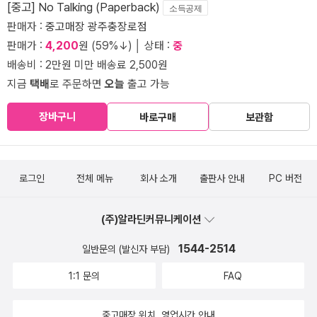
[중고] No Talking (Paperback)
소득공제
판매자 :
중고매장 광주충장로점
판매가 :
4,200
원 (59%↓) │ 상태 :
중
배송비 : 2만원 미만 배송료 2,500원
지금
택배
로 주문하면
오늘
출고 가능
장바구니
바로구매
보관함
로그인
전체 메뉴
회사 소개
출판사 안내
PC 버전
(주)알라딘커뮤니케이션
1544-2514
일반문의 (발신자 부담)
1:1 문의
FAQ
중고매장 위치, 영업시간 안내