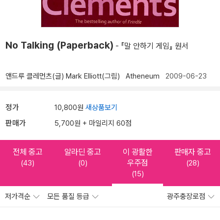
No Talking (Paperback)
- 『말 안하기 게임』 원서
앤드루 클레먼츠(글)
Mark Elliott(그림)
Atheneum
2009-06-23
정가
10,800원
새상품보기
판매가
5,700원 + 마일리지 60점
전체 중고
알라딘 중고
이 광활한
판매자 중고
우주점
(43)
(0)
(28)
(15)
저가격순
모든 품질 등급
광주충장로점