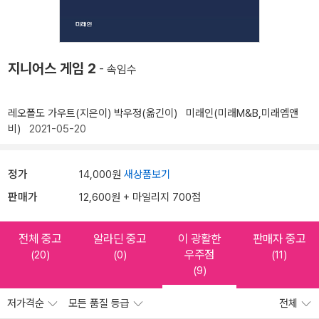
지니어스 게임 2
- 속임수
레오폴도 가우트(지은이)
박우정(옮긴이)
미래인(미래M&B,미래엠앤
비)
2021-05-20
정가
14,000원
새상품보기
판매가
12,600원 + 마일리지 700점
전체 중고
알라딘 중고
이 광활한
판매자 중고
우주점
(20)
(0)
(11)
(9)
저가격순
모든 품질 등급
전체