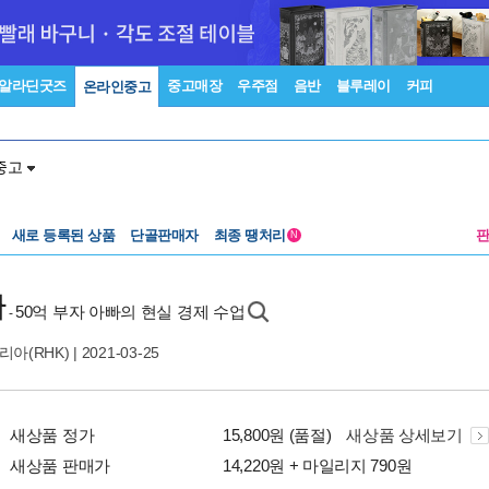
알라딘굿즈
중고매장
우주점
음반
블루레이
커피
온라인중고
중고
새로 등록된 상품
단골판매자
최종 땡처리
N
다
50억 부자 아빠의 현실 경제 수업
-
아(RHK)
| 2021-03-25
새상품 정가
15,800원 (품절)
새상품 상세보기
새상품 판매가
14,220원 + 마일리지 790원