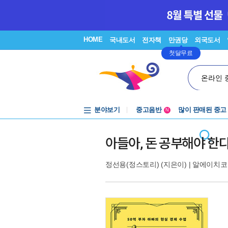
HOME
국내도서
전자책
만권당
외국도서
첫달무료
온라인 
분야보기
중고음반
많이 판매된 중고
N
1천원부터
중고음반
아들아, 돈 공부해야 한
정선용(정스토리)
(지은이) |
알에이치코리