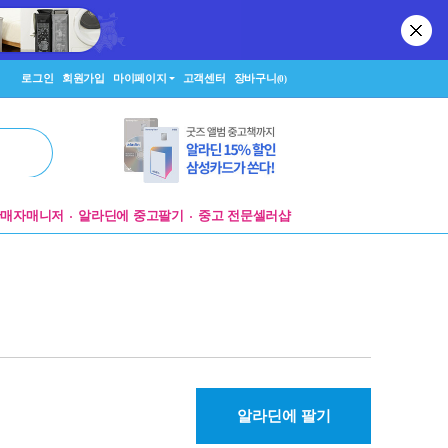
로그인
회원가입
마이페이지
고객센터
장바구니
(0)
판매자매니저
알라딘에 중고팔기
중고 전문셀러샵
알라딘에 팔기