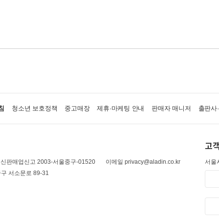
침
청소년 보호정책
중고매장
제휴·마케팅 안내
판매자 매니저
출판사
고객
신판매업신고 2003-서울중구-01520
이메일 privacy@aladin.co.kr
서울시
구 서소문로 89-31