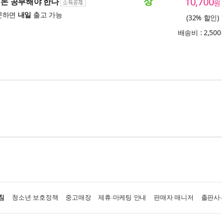
상
10,700
, 돈 공부해야 한다
원
문하면
내일
출고 가능
(32% 할인)
배송비 : 2,50
침
청소년 보호정책
중고매장
제휴·마케팅 안내
판매자 매니저
출판사