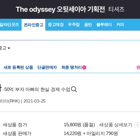
알라딘굿즈
중고매장
우주점
음반
블루레이
커피
온라인중고
중고
새로 등록된 상품
단골판매자
최종 땡처리
N
다
50억 부자 아빠의 현실 경제 수업
-
아(RHK)
| 2021-03-25
새상품 정가
15,800원 (품절)
새상품 상세보기
새상품 판매가
14,220원 + 마일리지 790원