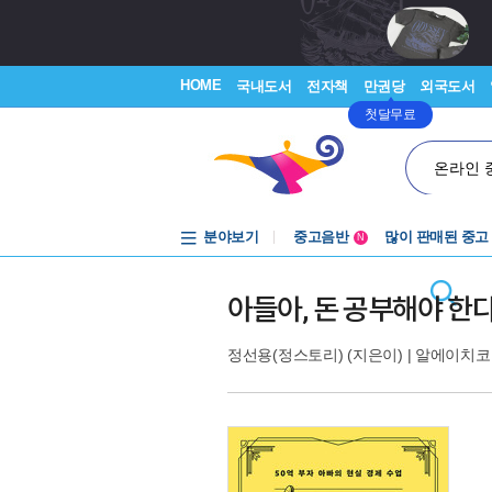
HOME
국내도서
전자책
만권당
외국도서
첫달무료
온라인 
분야보기
중고음반
많이 판매된 중고
N
1천원부터
중고음반
아들아, 돈 공부해야 한
정선용(정스토리)
(지은이) |
알에이치코리