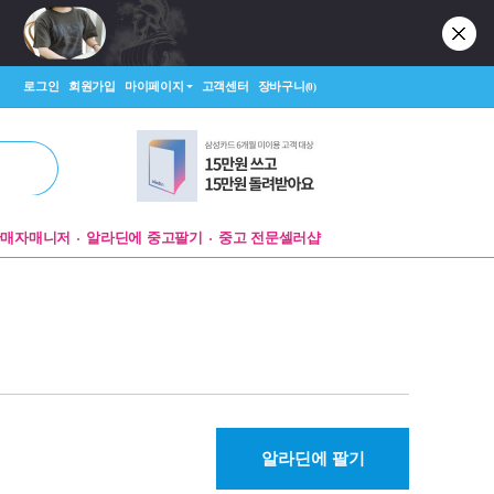
로그인
회원가입
마이페이지
고객센터
장바구니
(0)
판매자매니저
알라딘에 중고팔기
중고 전문셀러샵
알라딘에 팔기