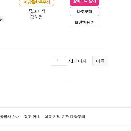
장바구니 담기
이 광활한 우주점
중고매장
바로구매
김해점
0원
보관함 담기
/ 1페이지
이동
·공급사 안내
광고 안내
학교·기업·기관 대량구매