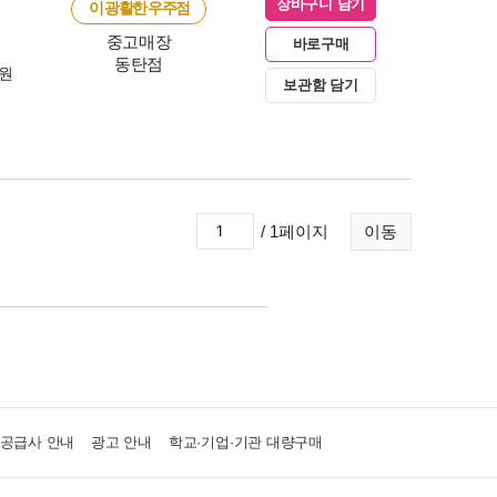
장바구니 담기
이 광활한 우주점
중고매장
바로구매
동탄점
0원
보관함 담기
/ 1페이지
이동
·공급사 안내
광고 안내
학교·기업·기관 대량구매