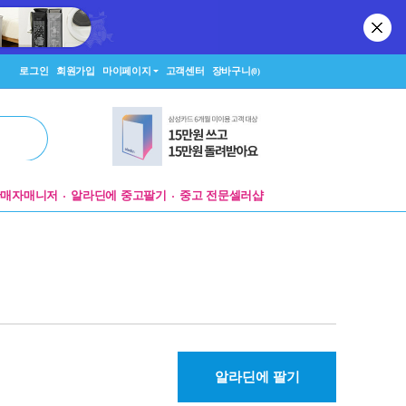
로그인
회원가입
마이페이지
고객센터
장바구니
(0)
판매자매니저
알라딘에 중고팔기
중고 전문셀러샵
알라딘에 팔기