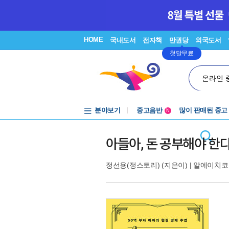
HOME
국내도서
전자책
만권당
외국도서
첫달무료
온라인 
분야보기
중고음반
많이 판매된 중고
N
1천원부터
중고음반
아들아, 돈 공부해야 한
정선용(정스토리)
(지은이) |
알에이치코리