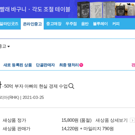
알라딘굿즈
중고매장
우주점
음반
블루레이
커피
온라인중고
중고
새로 등록된 상품
단골판매자
최종 땡처리
N
다
50억 부자 아빠의 현실 경제 수업
-
아(RHK)
| 2021-03-25
새상품 정가
15,800원 (품절)
새상품 상세보기
새상품 판매가
14,220원 + 마일리지 790원