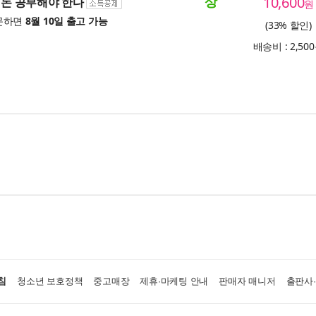
상
10,600
, 돈 공부해야 한다
원
문하면
8월 10일 출고 가능
(33% 할인)
배송비 : 2,50
침
청소년 보호정책
중고매장
제휴·마케팅 안내
판매자 매니저
출판사