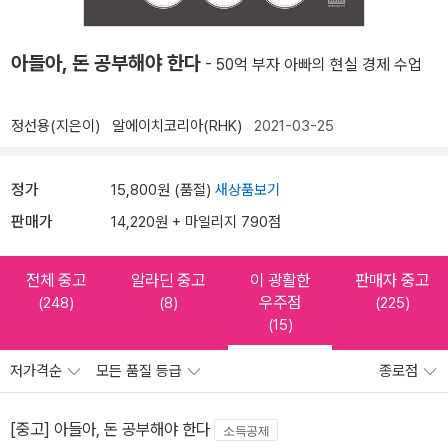
아들아, 돈 공부해야 한다
- 50억 부자 아빠의 현실 경제 수업
정선용(지은이)
알에이치코리아(RHK)
2021-03-25
정가
15,800원 (품절)
새상품보기
판매가
14,220원 + 마일리지 790점
전체 중고
알라딘 중고
이 광활한
판매자 중고
우주점
(248)
(8)
(225)
(15)
저가격순
모든 품질 등급
종로점
[중고] 아들아, 돈 공부해야 한다
소득공제