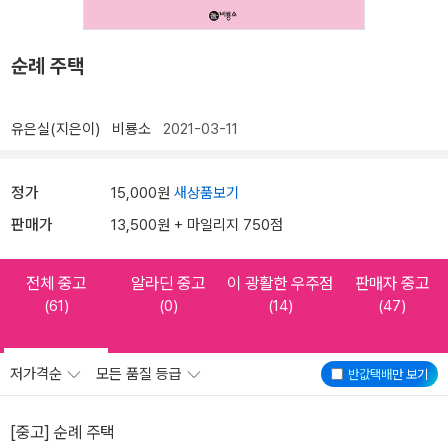
순례 주택
유은실(지은이)
비룡소
2021-03-11
정가
15,000원
새상품보기
판매가
13,500원 + 마일리지 750점
전체 중고
알라딘 중고
이 광활한 우주점
판매자 중고
(61)
(0)
(14)
(47)
저가격순
모든 품질 등급
반값택배
만 보기
[중고] 순례 주택