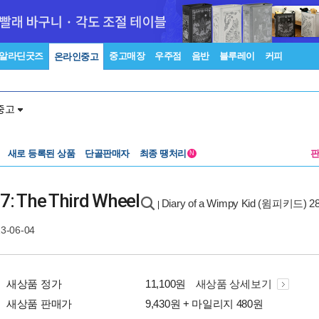
알라딘굿즈
중고매장
우주점
음반
블루레이
커피
온라인중고
중고
새로 등록된 상품
단골판매자
최종 땡처리
N
 7: The Third Wheel
Diary of a Wimpy Kid (윔피키드) 2
|
13-06-04
새상품 정가
11,100원
새상품 상세보기
새상품 판매가
9,430원 + 마일리지 480원