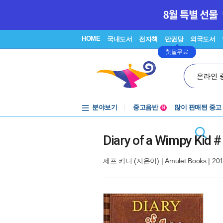
HOME
국내도서
전자책
만권당
외국도서
첫달무료
온라인 
분야보기
중고음반
많이 판매된 중고
N
1천원부터
중고음반
Diary of a Wimpy Kid #
제프 키니
(지은이) |
Amulet Books
| 20