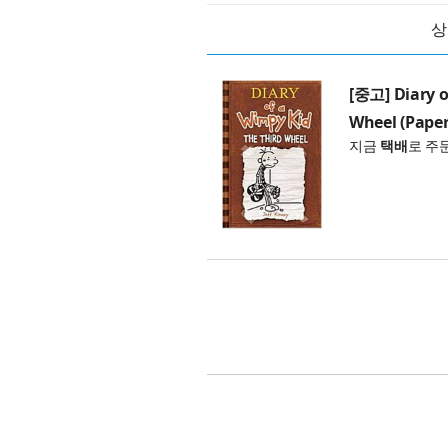
상
[중고] Diary o
Wheel (Pape
지금
택배
로 주