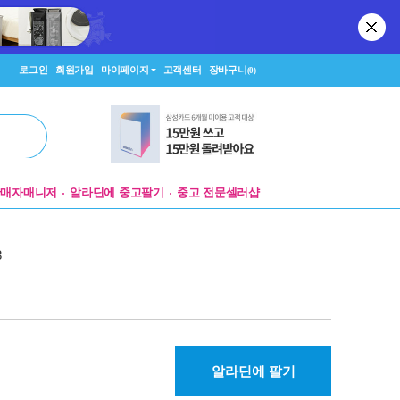
로그인
회원가입
마이페이지
고객센터
장바구니
(0)
판매자매니저
알라딘에 중고팔기
중고 전문셀러샵
8
알라딘에 팔기