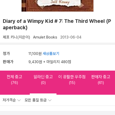
Diary of a Wimpy Kid # 7: The Third Wheel (P
aperback)
제프 키니(지은이)
Amulet Books
2013-06-04
정가
11,100원
새상품보기
판매가
9,430원 + 마일리지 480점
전체 중고
알라딘 중고
이 광활한 우주점
판매자 중고
(76)
(0)
(15)
(61)
저가격순
모든 품질 등급