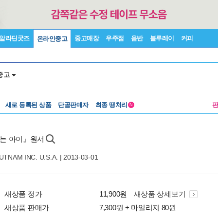
알라딘굿즈
중고매장
우주점
음반
블루레이
커피
온라인중고
중고
새로 등록된 상품
단골판매자
최종 땡처리
N
쫓는 아이』원서
TNAM INC. U.S.A.
| 2013-03-01
새상품 정가
11,900원
새상품 상세보기
새상품 판매가
7,300원 + 마일리지 80원