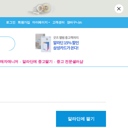
로그인
회원가입
마이페이지
고객센터
장바구니
(0)
판매자매니저
알라딘에 중고팔기
중고 전문셀러샵
알라딘에 팔기