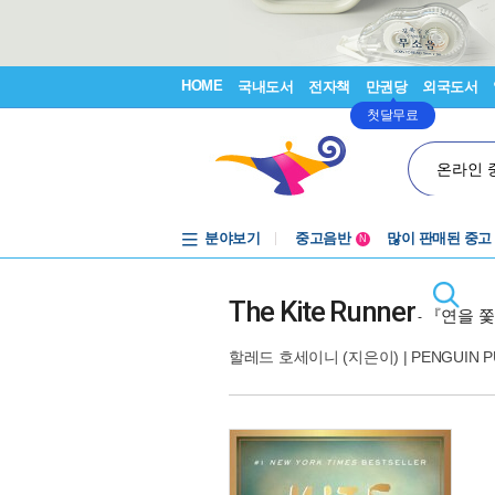
HOME
국내도서
전자책
만권당
외국도서
첫달무료
온라인 
분야보기
중고음반
많이 판매된 중고
N
1천원부터
중고음반
The Kite Runner
『연을 
-
할레드 호세이니
(지은이) |
PENGUIN PU