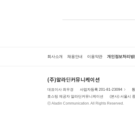
회사소개
채용안내
이용약관
개인정보처리방
(주)알라딘커뮤니케이션
대표이사 최우경
사업자등록 201-81-23094
통
호스팅 제공자 알라딘커뮤니케이션
(본사) 서울시 중
ⓒ Aladin Communication. All Rights Reserved.