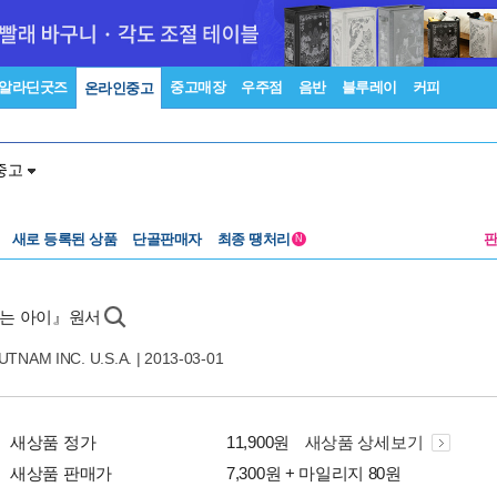
알라딘굿즈
중고매장
우주점
음반
블루레이
커피
온라인중고
중고
새로 등록된 상품
단골판매자
최종 땡처리
N
쫓는 아이』원서
TNAM INC. U.S.A.
| 2013-03-01
새상품 정가
11,900원
새상품 상세보기
새상품 판매가
7,300원 + 마일리지 80원