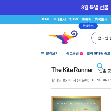
HOME
국내도서
전자책
만권당
외국도서
첫달무료
온라인 
분야보기
중고음반
많이 판매된 중고
N
1천원부터
중고음반
The Kite Runner
『연을 
-
할레드 호세이니
(지은이) |
PENGUIN PU