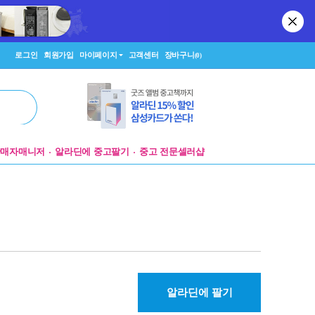
로그인
회원가입
마이페이지
고객센터
장바구니
(0)
판매자매니저
알라딘에 중고팔기
중고 전문셀러샵
알라딘에 팔기