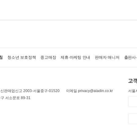
침
청소년 보호정책
중고매장
제휴·마케팅 안내
판매자 매니저
출판사
고객
신판매업신고 2003-서울중구-01520
이메일 privacy@aladin.co.kr
서울시
구 서소문로 89-31