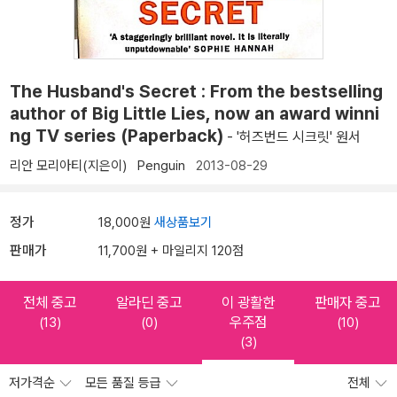
The Husband's Secret : From the bestselling
author of Big Little Lies, now an award winni
ng TV series (Paperback)
- '허즈번드 시크릿' 원서
리안 모리아티(지은이)
Penguin
2013-08-29
정가
18,000원
새상품보기
판매가
11,700원 + 마일리지 120점
전체 중고
알라딘 중고
이 광활한
판매자 중고
우주점
(13)
(0)
(10)
(3)
저가격순
모든 품질 등급
전체