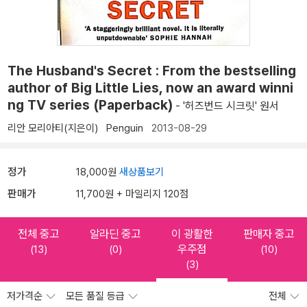
The Husband's Secret : From the bestselling
author of Big Little Lies, now an award winni
ng TV series (Paperback)
- '허즈번드 시크릿' 원서
리안 모리아티(지은이)
Penguin
2013-08-29
정가
18,000원
새상품보기
판매가
11,700원 + 마일리지 120점
전체 중고
알라딘 중고
이 광활한
판매자 중고
우주점
(13)
(0)
(10)
(3)
저가격순
모든 품질 등급
전체