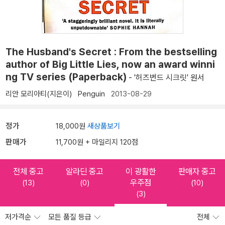
The Husband's Secret : From the bestselling
author of Big Little Lies, now an award winni
ng TV series (Paperback)
- '허즈번드 시크릿' 원서
리안 모리아티(지은이)
Penguin
2013-08-29
정가
18,000원
새상품보기
판매가
11,700원 + 마일리지 120점
전체 중고
알라딘 중고
이 광활한
판매자 중고
우주점
(13)
(0)
(10)
(3)
저가격순
모든 품질 등급
전체