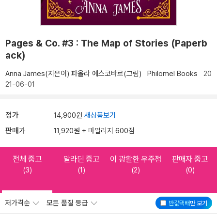
Pages & Co. #3 : The Map of Stories (Paperb
ack)
Anna James(지은이)
파올라 에스코바르(그림)
Philomel Books
20
21-06-01
정가
14,900원
새상품보기
판매가
11,920원 + 마일리지 600점
전체 중고
알라딘 중고
이 광활한 우주점
판매자 중고
(3)
(1)
(2)
(0)
저가격순
모든 품질 등급
반값택배
만 보기