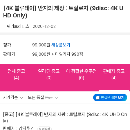
[4K 블루레이] 반지의 제왕 : 트릴로지 (9disc: 4K U
HD Only)
워너브라더스
2020-12-02
정가
99,000원
새상품보기
판매가
99,000원 + 마일리지 990점
전체 중고
알라딘 중고
이 광활한 우주점
판매자 중고
(4)
(0)
(0)
(4)
저가격순
모든 품질 등급
반값택배
만 보기
[중고] [4K 블루레이] 반지의 제왕 : 트릴로지 (9disc: 4K UHD On
ly)
판매자 : 감자튀김
실버셀러