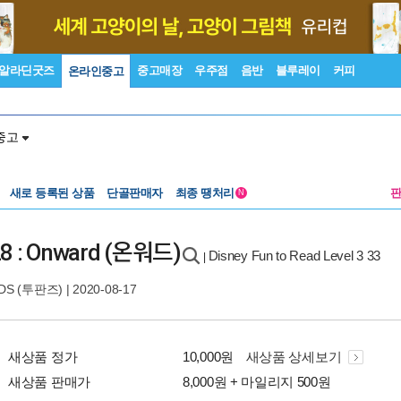
알라딘굿즈
중고매장
우주점
음반
블루레이
커피
온라인중고
중고
새로 등록된 상품
단골판매자
최종 땡처리
N
-28 : Onward (온워드)
Disney Fun to Read Level 3 33
|
DS (투판즈)
| 2020-08-17
새상품 정가
10,000원
새상품 상세보기
새상품 판매가
8,000원 + 마일리지 500원