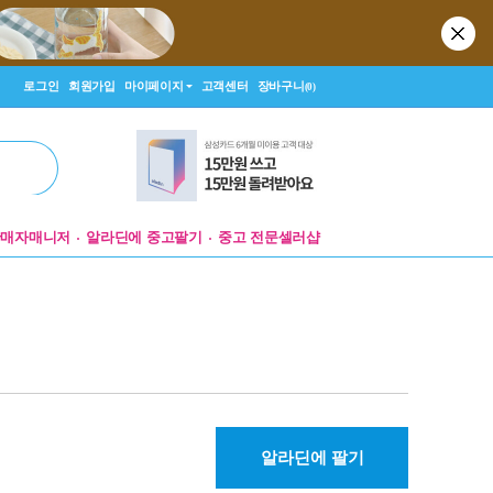
로그인
회원가입
마이페이지
고객센터
장바구니
(0)
판매자매니저
알라딘에 중고팔기
중고 전문셀러샵
알라딘에 팔기