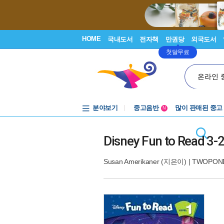
HOME
국내도서
전자책
만권당
외국도서
첫달무료
온라인 
분야보기
중고음반
많이 판매된 중고
N
1천원부터
중고음반
Disney Fun to Read 3
Susan Amerikaner
(지은이) |
TWOPON