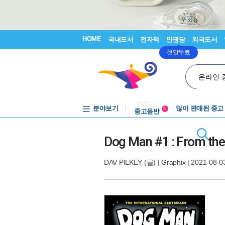
HOME
국내도서
전자책
만권당
외국도서
첫달무료
온라인 
분야보기
중고음반
많이 판매된 중고
N
1천원부터
중고음반
Dog Man #1 : From the
DAV PILKEY
(글) |
Graphix
| 2021-08-0