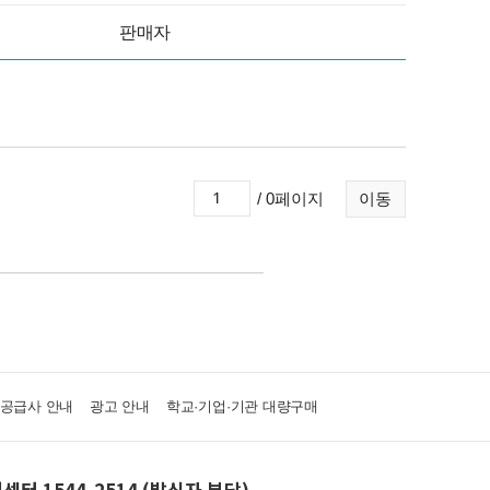
판매자
/ 0페이지
이동
·공급사 안내
광고 안내
학교·기업·기관 대량구매
센터 1544-2514 (발신자 부담)