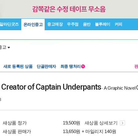
알라딘굿즈
중고매장
우주점
음반
블루레이
커피
온라인중고
중고
새로 등록된 상품
단골판매자
최종 땡처리
N
 Creator of Captain Underpants
A Graphic Novel
-
3
새상품 정가
19,500원
새상품 상세보기
새상품 판매가
13,650원 + 마일리지 140원