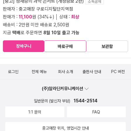
[중고] 정재승의 과학 콘서트 (개정증보 2판)
소득공제
판매자 :
중고매장 구로디지털단지역점
판매가 :
11,100
원 (34%↓) │ 상태 :
최상
배송비 : 2만원 미만 배송료 2,500원
지금
택배
로 주문하면
8월 10일 출고 가능
장바구니
바로구매
보관함
로그인
전체 메뉴
회사 소개
출판사 안내
PC 버전
(주)알라딘커뮤니케이션
1544-2514
일반문의 (발신자 부담)
1:1 문의
FAQ
중고매장 위치, 영업시간 안내