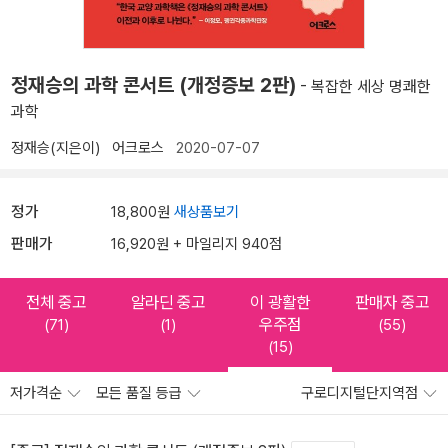
정재승의 과학 콘서트 (개정증보 2판)
- 복잡한 세상 명쾌한
과학
정재승(지은이)
어크로스
2020-07-07
정가
18,800원
새상품보기
판매가
16,920원 + 마일리지 940점
전체 중고
알라딘 중고
이 광활한
판매자 중고
우주점
(71)
(1)
(55)
(15)
저가격순
모든 품질 등급
구로디지털단지역점