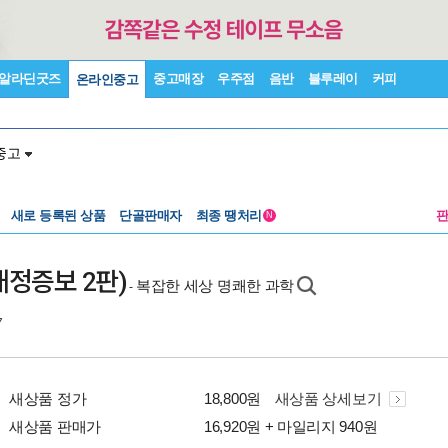
알라딘굿즈
중고매장
우주점
음반
블루레이
커피
온라인중고
중고
새로 등록된 상품
단골판매자
최종 땡처리
N
개정증보 2판)
복잡한 세상 명쾌한 과학
-
7
새상품 정가
18,800원
새상품 상세보기
새상품 판매가
16,920원 + 마일리지 940원