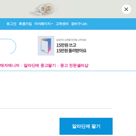
로그인
회원가입
마이페이지
고객센터
장바구니
(0)
판매자매니저
알라딘에 중고팔기
중고 전문셀러샵
알라딘에 팔기