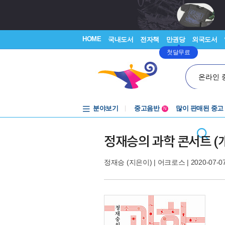
HOME
국내도서
전자책
만권당
외국도서
첫달무료
온라인 
분야보기
중고음반
많이 판매된 중고
N
1천원부터
중고음반
정재승의 과학 콘서트 (
정재승
(지은이) |
어크로스
| 2020-07-0