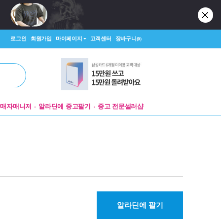
로그인
회원가입
마이페이지
고객센터
장바구니
(0)
판매자매니저
알라딘에 중고팔기
중고 전문셀러샵
알라딘에 팔기