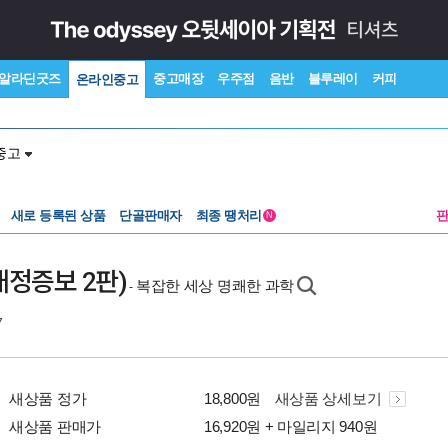
알라딘굿즈
중고매장
우주점
음반
블루레이
커피
온라인중고
중고
새로 등록된 상품
단골판매자
최종 땡처리
N
개정증보 2판)
복잡한 세상 명쾌한 과학
-
7
새상품 정가
18,800원
새상품 상세보기
새상품 판매가
16,920원 + 마일리지 940원