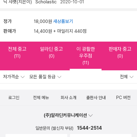
닉 샤랫(지은이)
Scholastic
2020-10-01
정가
18,000원
새상품보기
판매가
14,400원 + 마일리지 440점
전체 중고
알라딘 중고
이 광활한
판매자 중고
우주점
(11)
(0)
(0)
(11)
저가격순
모든 품질 등급
전체
로그인
전체 메뉴
회사 소개
출판사 안내
PC 버전
(주)알라딘커뮤니케이션
1544-2514
일반문의 (발신자 부담)