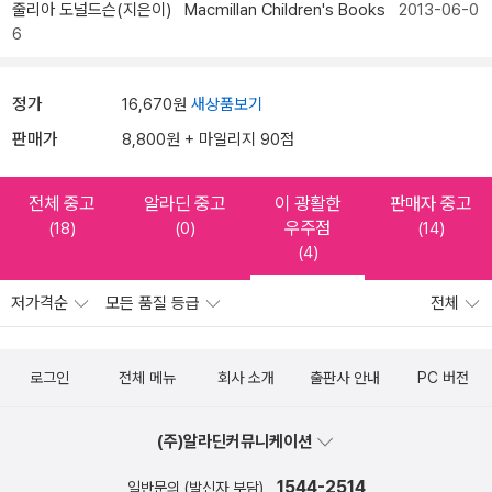
줄리아 도널드슨(지은이)
Macmillan Children's Books
2013-06-0
6
정가
16,670원
새상품보기
판매가
8,800원 + 마일리지 90점
전체 중고
알라딘 중고
이 광활한
판매자 중고
우주점
(18)
(0)
(14)
(4)
저가격순
모든 품질 등급
전체
로그인
전체 메뉴
회사 소개
출판사 안내
PC 버전
(주)알라딘커뮤니케이션
1544-2514
일반문의 (발신자 부담)