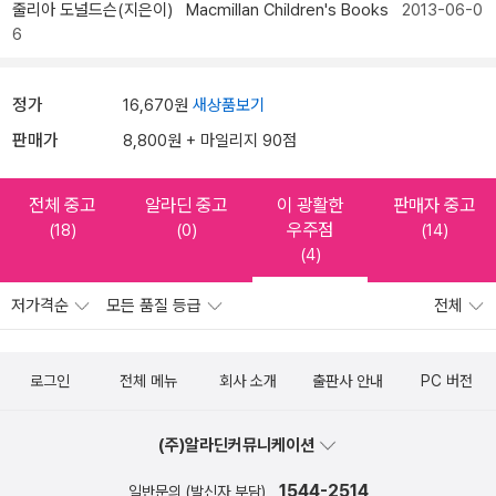
줄리아 도널드슨(지은이)
Macmillan Children's Books
2013-06-0
6
정가
16,670원
새상품보기
판매가
8,800원 + 마일리지 90점
전체 중고
알라딘 중고
이 광활한
판매자 중고
우주점
(18)
(0)
(14)
(4)
저가격순
모든 품질 등급
전체
로그인
전체 메뉴
회사 소개
출판사 안내
PC 버전
(주)알라딘커뮤니케이션
1544-2514
일반문의 (발신자 부담)