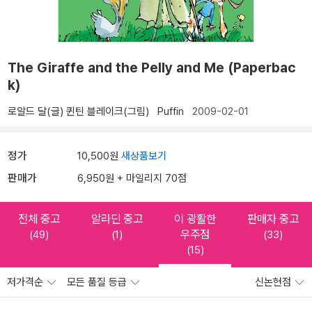
The Giraffe and the Pelly and Me (Paperbac
k)
로알드 달(글)
퀸틴 블레이크(그림)
Puffin
2009-02-01
정가
10,500원
새상품보기
판매가
6,950원 + 마일리지 70점
전체 중고
알라딘 중고
이 광활한
판매자 중고
우주점
(49)
(1)
(33)
(15)
저가격순
모든 품질 등급
신논현점