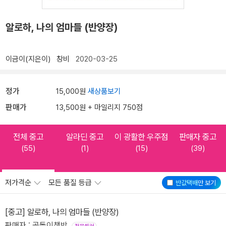
알로하, 나의 엄마들 (반양장)
이금이(지은이)
창비
2020-03-25
정가
15,000원
새상품보기
판매가
13,500원 + 마일리지 750점
전체 중고
알라딘 중고
이 광활한 우주점
판매자 중고
(55)
(1)
(15)
(39)
저가격순
모든 품질 등급
반값택배
만 보기
[중고] 알로하, 나의 엄마들 (반양장)
판매자 : 곰돌이책방