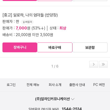
[중고] 알로하, 나의 엄마들 (반양장)
판매자 : 짠
실버셀러
판매가 :
7,000
원 (53%↓) │ 상태 :
최상
배송비 : 20,000원 미만 3,500원
장바구니
바로구매
보관함
1 / 6
로그인
전체 메뉴
회사 소개
출판사 안내
PC 버전
(주)알라딘커뮤니케이션
1544-2514
일반문의 (발신자 부담)