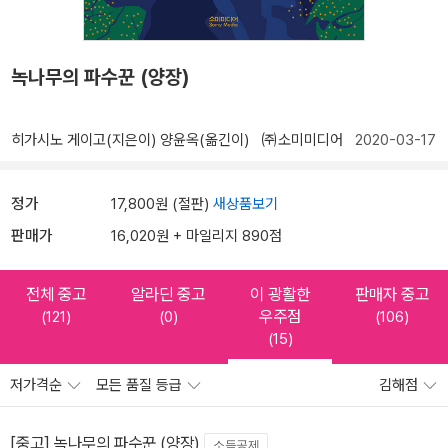
녹나무의 파수꾼 (양장)
히가시노 게이고(지은이)
양윤옥(옮긴이)
㈜소미미디어
2020-03-17
정가
17,800원 (절판)
새상품보기
판매가
16,020원 + 마일리지 890점
전체 중고
알라딘 중고
이 광활한
판매자 중고
우주점
(121)
(0)
(106)
(15)
저가격순
모든 품질 등급
김해점
[중고] 녹나무의 파수꾼 (양장)
소득공제