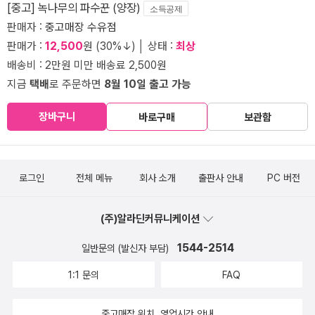
[중고] 녹나무의 파수꾼 (양장)
소득공제
판매자 :
중고매장 수유점
판매가 :
12,500
원 (30%↓) │ 상태 :
최상
배송비 : 2만원 미만 배송료 2,500원
지금
택배
로 주문하면
8월 10일 출고 가능
장바구니
바로구매
보관함
로그인
전체 메뉴
회사 소개
출판사 안내
PC 버전
(주)알라딘커뮤니케이션
1544-2514
일반문의 (발신자 부담)
1:1 문의
FAQ
중고매장 위치, 영업시간 안내