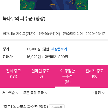
녹나무의 파수꾼 (양장)
히가시노 게이고(지은이)
양윤옥(옮긴이)
㈜소미미디어
2020-03-17
정가
17,800원 (절판)
새상품보기
판매가
16,020원 + 마일리지 890점
전체 중고
알라딘 중고
이 광활한
판매자 중고
우주점
(121)
(0)
(106)
(15)
저가격순
모든 품질 등급
수유점
[중고] 녹나무의 파수꾼 (양장)
소득공제