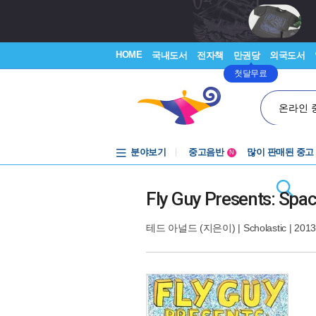
HOME
국내도서
전자책
만권당
외국도서
첫달무료
온라인 
분야보기
중고음반
많이 판매된 중고
N
1천원부터
중고음반
Fly Guy Presents: Spac
테드 아널드
(지은이) |
Scholastic
| 2013