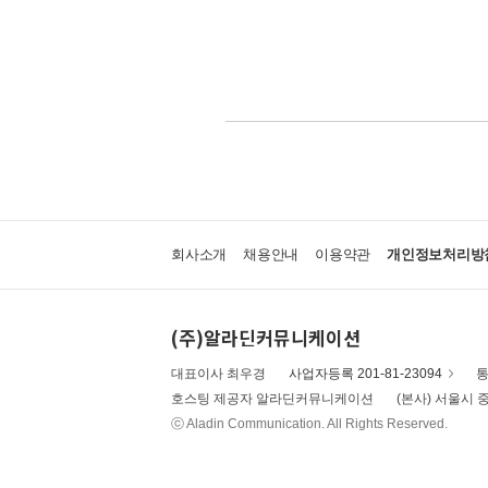
회사소개
채용안내
이용약관
개인정보처리방
(주)알라딘커뮤니케이션
대표이사 최우경
사업자등록 201-81-23094
통
호스팅 제공자 알라딘커뮤니케이션
(본사) 서울시 중
ⓒ Aladin Communication. All Rights Reserved.