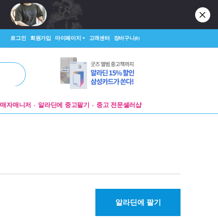
로그인
회원가입
마이페이지
고객센터
장바구니
(0)
판매자매니저
알라딘에 중고팔기
중고 전문셀러샵
알라딘에 팔기