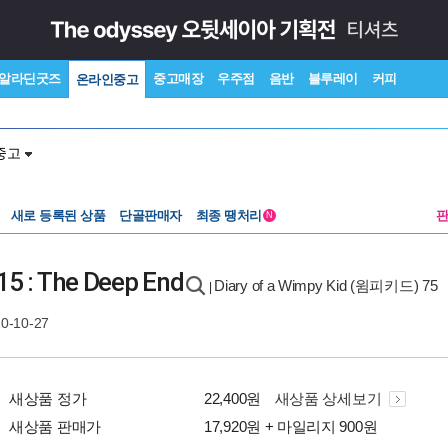
알라딘굿즈
중고매장
우주점
음반
블루레이
커피
온라인중고
중고
새로 등록된 상품
단골판매자
최종 땡처리
N
15 : The Deep End
Diary of a Wimpy Kid (윔피키드) 75
|
20-10-27
새상품 정가
22,400원
새상품 상세보기
새상품 판매가
17,920원 + 마일리지 900원