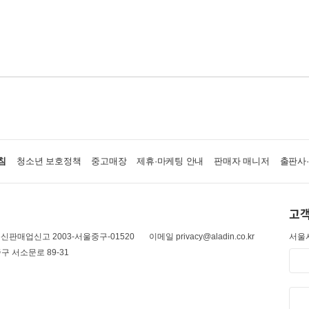
침
청소년 보호정책
중고매장
제휴·마케팅 안내
판매자 매니저
출판사
고객
신판매업신고 2003-서울중구-01520
이메일 privacy@aladin.co.kr
서울시
구 서소문로 89-31