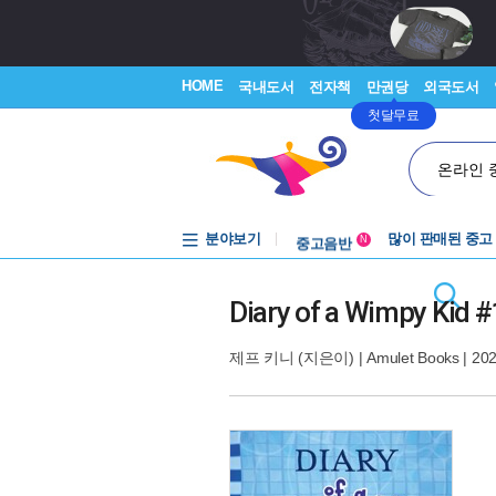
HOME
국내도서
전자책
만권당
외국도서
첫달무료
온라인 
분야보기
중고음반
많이 판매된 중고
N
1천원부터
중고음반
Diary of a Wimpy Kid #
제프 키니
(지은이) |
Amulet Books
| 20