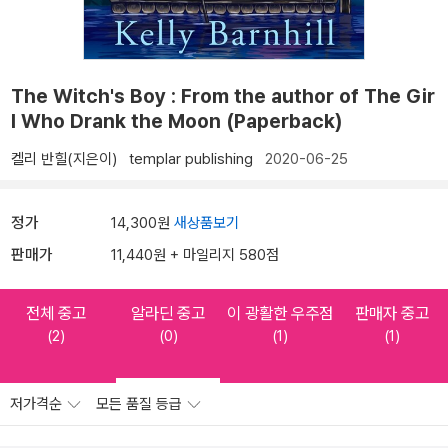
The Witch's Boy : From the author of The Gir
l Who Drank the Moon (Paperback)
켈리 반힐(지은이)
templar publishing
2020-06-25
정가
14,300원
새상품보기
판매가
11,440원 + 마일리지 580점
전체 중고
알라딘 중고
이 광활한 우주점
판매자 중고
(2)
(0)
(1)
(1)
저가격순
모든 품질 등급