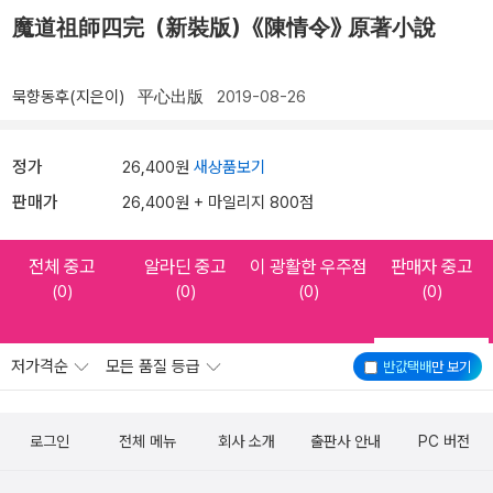
魔道祖師四完（新裝版）《陳情令》 原著小說
묵향동후(지은이)
平心出版
2019-08-26
정가
26,400원
새상품보기
판매가
26,400원 + 마일리지 800점
전체 중고
알라딘 중고
이 광활한 우주점
판매자 중고
(0)
(0)
(0)
(0)
저가격순
모든 품질 등급
반값택배
만 보기
로그인
전체 메뉴
회사 소개
출판사 안내
PC 버전