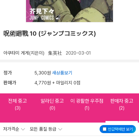
呪術廻戰 10 (ジャンプコミックス)
아쿠타미 게게(지은이)
集英社
2020-03-01
정가
5,300원
새상품보기
판매가
4,770원 + 마일리지 0점
전체 중고
알라딘 중고
이 광활한 우주점
판매자 중고
(3)
(0)
(1)
(2)
저가격순
모든 품질 등급
반값택배
만 보기