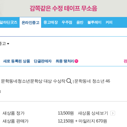
알라딘굿즈
중고매장
우주점
음반
블루레이
커피
온라인중고
중고
새로 등록된 상품
단골판매자
최종 땡처리
N
회 문학동네청소년문학상 대상 수상작
문학동네 청소년 46
|
3
새상품 정가
13,500원
새상품 상세보기
새상품 판매가
12,150원 + 마일리지 670원