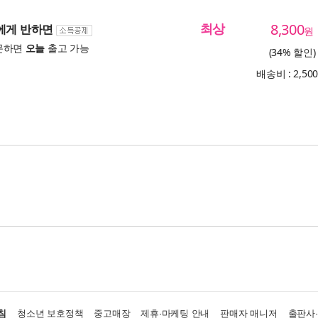
최상
8,300
솜에게 반하면
원
문하면
오늘
출고 가능
(34% 할인)
배송비 : 2,50
침
청소년 보호정책
중고매장
제휴·마케팅 안내
판매자 매니저
출판사