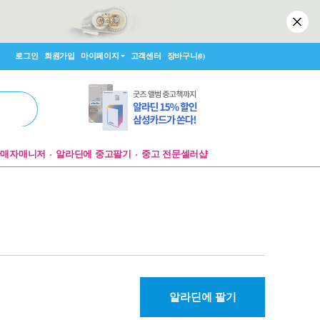
로그인
회원가입
마이페이지
고객센터
장바구니
(0)
판매자매니저
알라딘에 중고팔기
중고 전문셀러샵
알라딘에 팔기