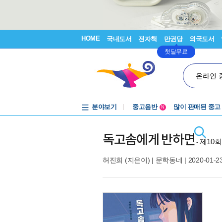
HOME
국내도서
전자책
만권당
외국도서
첫달무료
온라인 
분야보기
중고음반
많이 판매된 중고
N
1천원부터
중고음반
독고솜에게 반하면
제10
-
허진희
(지은이) |
문학동네
| 2020-01-2