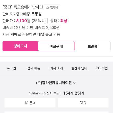
[중고] 독고솜에게 반하면
소득공제
판매자 :
중고매장 목동점
판매가 :
8,100
원 (35%↓) │ 상태 :
최상
배송비 : 2만원 미만 배송료 2,500원
지금
택배
로 주문하면
내일
출고 가능
장바구니
바로구매
보관함
로그인
전체 메뉴
회사 소개
출판사 안내
PC 버전
(주)알라딘커뮤니케이션
1544-2514
일반문의 (발신자 부담)
1:1 문의
FAQ