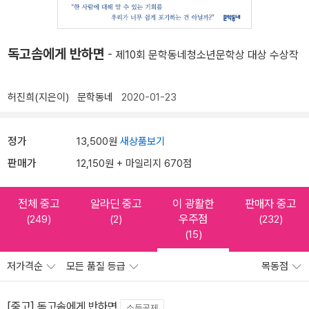
독고솜에게 반하면
- 제10회 문학동네청소년문학상 대상 수상작
허진희(지은이)
문학동네
2020-01-23
정가
13,500원
새상품보기
판매가
12,150원 + 마일리지 670점
전체 중고
알라딘 중고
이 광활한
판매자 중고
우주점
(249)
(2)
(232)
(15)
저가격순
모든 품질 등급
목동점
[중고] 독고솜에게 반하면
소득공제