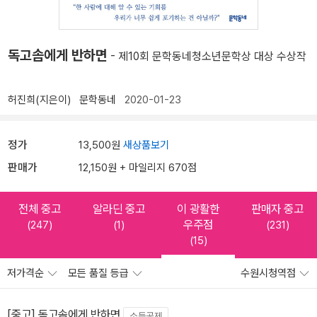
독고솜에게 반하면
- 제10회 문학동네청소년문학상 대상 수상작
허진희(지은이)
문학동네
2020-01-23
정가
13,500원
새상품보기
판매가
12,150원 + 마일리지 670점
전체 중고
알라딘 중고
이 광활한
판매자 중고
우주점
(247)
(1)
(231)
(15)
저가격순
모든 품질 등급
수원시청역점
[중고] 독고솜에게 반하면
소득공제