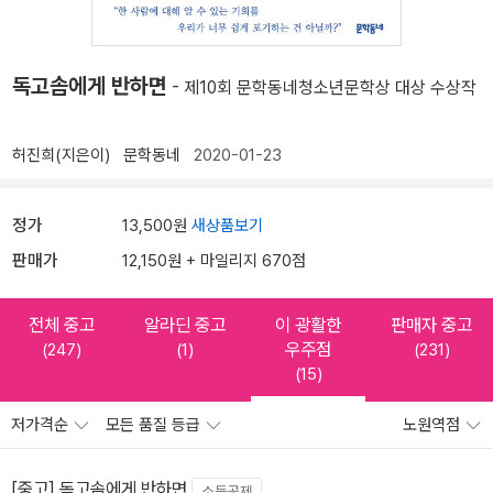
독고솜에게 반하면
- 제10회 문학동네청소년문학상 대상 수상작
허진희(지은이)
문학동네
2020-01-23
정가
13,500원
새상품보기
판매가
12,150원 + 마일리지 670점
전체 중고
알라딘 중고
이 광활한
판매자 중고
우주점
(247)
(1)
(231)
(15)
저가격순
모든 품질 등급
노원역점
[중고] 독고솜에게 반하면
소득공제