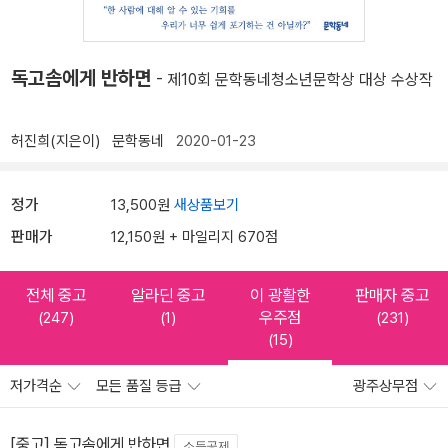
독고솜에게 반하면
- 제10회 문학동네청소년문학상 대상 수상작
허진희(지은이)
문학동네
2020-01-23
정가
13,500원
새상품보기
판매가
12,150원 + 마일리지 670점
전체 중고
알라딘 중고
이 광활한
판매자 중고
우주점
(247)
(1)
(231)
(15)
저가격순
모든 품질 등급
광주상무점
[중고] 독고솜에게 반하면
소득공제