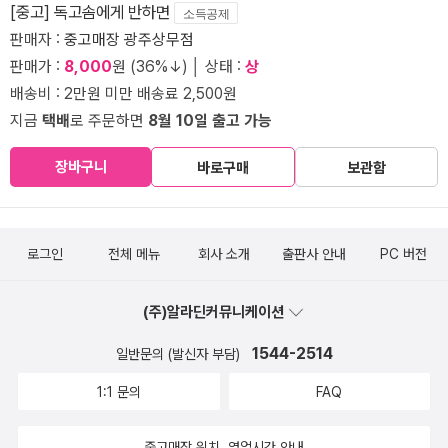
[중고] 독고솜에게 반하면
소득공제
판매자 :
중고매장 광주상무점
판매가 :
8,000
원 (36%↓) │ 상태 :
상
배송비 : 2만원 미만 배송료 2,500원
지금
택배
로 주문하면
8월 10일 출고 가능
장바구니
바로구매
보관함
로그인
전체 메뉴
회사 소개
출판사 안내
PC 버전
(주)알라딘커뮤니케이션
1544-2514
일반문의 (발신자 부담)
1:1 문의
FAQ
중고매장 위치, 영업시간 안내